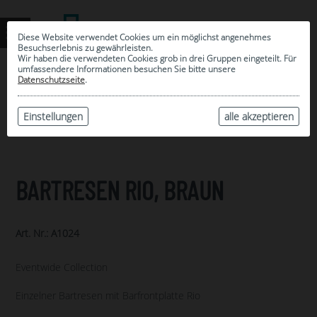
Diese Website verwendet Cookies um ein möglichst angenehmes
Besuchserlebnis zu gewährleisten.
Wir haben die verwendeten Cookies grob in drei Gruppen eingeteilt. Für
umfassendere Informationen besuchen Sie bitte unsere
0
Datenschutzseite
.
MEINE AUSWAHL
ARCHIV
Einstellungen
alle akzeptieren
BARTRESEN RIO, BRAUN
Art. Nr.: A1024
Eventwide Collection
Einzelner Bartresen mit Barfrontplatte Rio