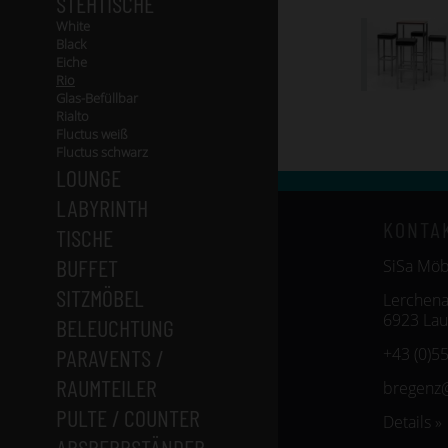
STEHTISCHE
White
Black
Eiche
Rio
Glas-Befüllbar
Rialto
Fluctus weiß
Fluctus schwarz
LOUNGE
LABYRINTH
KONTA
TISCHE
BUFFET
SiSa Mö
SITZMÖBEL
Lerchena
6923 Lau
BELEUCHTUNG
PARAVENTS /
+43 (0)5
RAUMTEILER
bregenz
PULTE / COUNTER
Details »
ABSPERRSTÄNDER