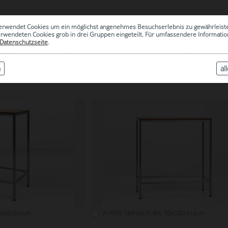
0
erwendet Cookies um ein möglichst angenehmes Besuchserlebnis zu gewährleist
|
ARCHIV
erwendeten Cookies grob in drei Gruppen eingeteilt. Für umfassendere Informat
Datenschutzseite
.
n
al
RIO
50x50 braun
A1076: Stehtisch Rio 30x100 braun