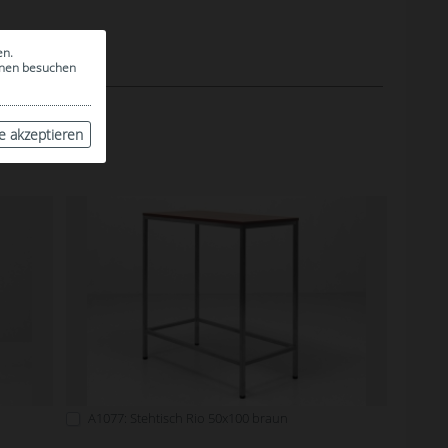
en.
ionen besuchen
le akzeptieren
A1077: Stehtisch Rio 50x100 braun