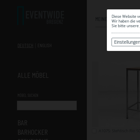
Diese Website v
MEINE AUSWAHL
Wir haben die v
Sie bitte unsere
Einstellunge
DEUTSCH
ENGLISH
ALLE MÖBEL
MÖBEL SUCHEN
BAR
BARHOCKER
A1075: Stehtisch Rio 