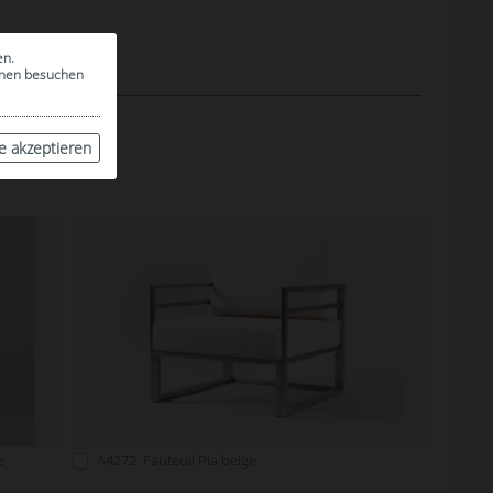
en.
ionen besuchen
le akzeptieren
HE
e
A4272: Fauteuil Pia beige