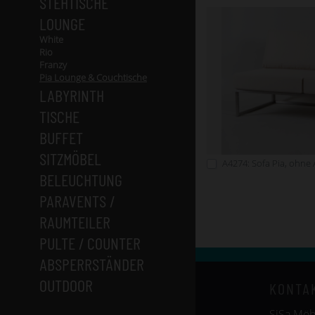
STEHTISCHE
LOUNGE
White
Rio
Franzy
Pia Lounge & Couchtische
LABYRINTH
TISCHE
BUFFET
SITZMÖBEL
A4274: Sofa Pia, ohne
BELEUCHTUNG
PARAVENTS /
RAUMTEILER
PULTE / COUNTER
ABSPERRSTÄNDER
OUTDOOR
KONTA
SiSa Mö