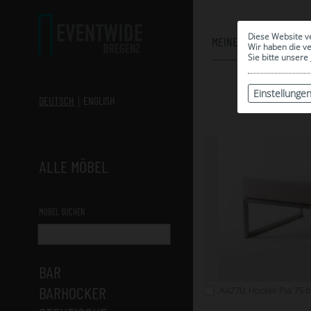
Diese Website v
MEINE AUSWAHL
Wir haben die v
Sie bitte unsere
Einstellunge
DEUTSCH
ENGLISH
ALLE MÖBEL
MÖBEL SUCHEN
BAR
BARHOCKER
A4270: Hocker Pia 75 b