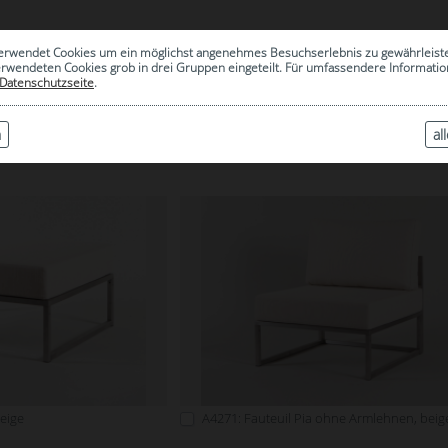
0
erwendet Cookies um ein möglichst angenehmes Besuchserlebnis zu gewährleist
|
ARCHIV
erwendeten Cookies grob in drei Gruppen eingeteilt. Für umfassendere Informat
Datenschutzseite
.
n
al
PIA LOUNGE & COUCHTISC
eige
A4271: Fauteuil Pia ohne Armlehnen, beig