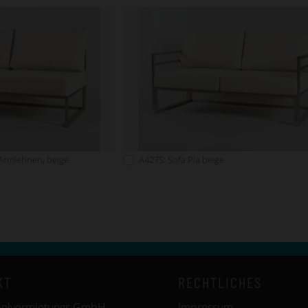
 Armlehnen, beige
A4275: Sofa Pia beige
KT
RECHTLICHES
belvermietungs GmbH
Impressum