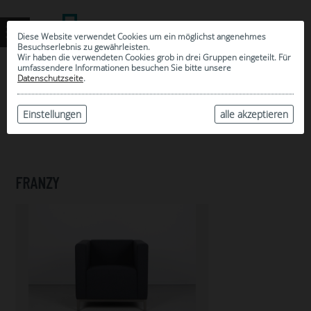
Diese Website verwendet Cookies um ein möglichst angenehmes
Besuchserlebnis zu gewährleisten.
Wir haben die verwendeten Cookies grob in drei Gruppen eingeteilt. Für
umfassendere Informationen besuchen Sie bitte unsere
0
Datenschutzseite
.
MEINE AUSWAHL
ARCHIV
Einstellungen
alle akzeptieren
FRANZY