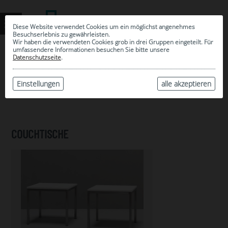
Diese Website verwendet Cookies um ein möglichst angenehmes
Besuchserlebnis zu gewährleisten.
Wir haben die verwendeten Cookies grob in drei Gruppen eingeteilt. Für
umfassendere Informationen besuchen Sie bitte unsere
0
Datenschutzseite
.
MEINE AUSWAHL
ARCHIV
Einstellungen
alle akzeptieren
COUCHTISCHE