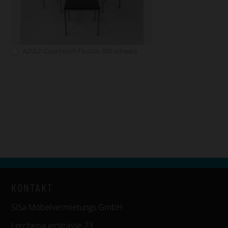
A2552: Couchtisch Fluctus 360 schwarz
KONTAKT
SiSa Möbelvermietungs GmbH
Lerchenauerstrasse 23