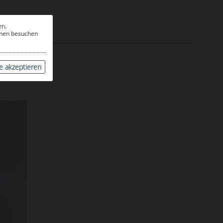
en.
ionen besuchen
le akzeptieren