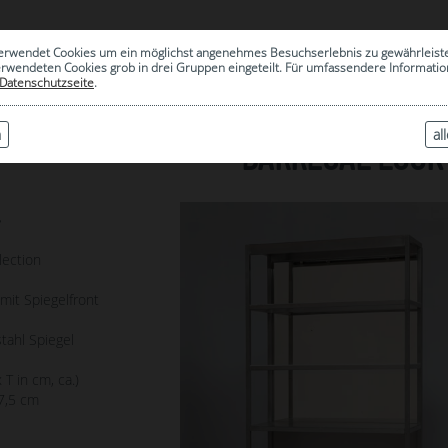
0
erwendet Cookies um ein möglichst angenehmes Besuchserlebnis zu gewährleist
|
ARCHIV
erwendeten Cookies grob in drei Gruppen eingeteilt. Für umfassendere Informat
Datenschutzseite
.
n
al
BARREGAL LOOK
7
lection
mit Spiegelfront
tahl Spiegel
 T in cm, ca.)
7,5 cm