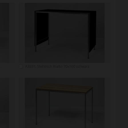
ent Stehtisch Rialto 70x160 weiß
A3331: Stehtisch Rialto 70x160 schwarz