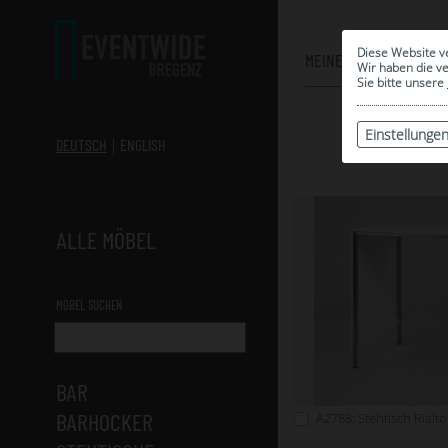
Diese Website v
MEINE AUSWAHL
Wir haben die v
Sie bitte unsere
Einstellunge
DEUTSCH
ENGLISH
ALLE MÖBEL
MÖBEL SUCHEN
BAR
BARHOCKER
A2788: Stehtisch Rialt