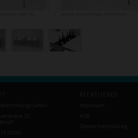
A3332: Anbauelement Stehtisch Rialto 70x160 weiß
A3333: Stehtisch Rialto 70x160 Eiche
KT
RECHTLICHES
belvermietungs GmbH
Impressum
uerstrasse 23
AGB
terach
Datenschutzerklärung
574 22560