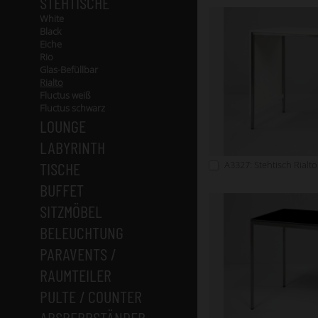
STEHTISCHE
White
Black
Eiche
Rio
Glas-Befüllbar
Rialto
Fluctus weiß
Fluctus schwarz
LOUNGE
LABYRINTH
TISCHE
A3327: Stehtisch Rialt
BUFFET
SITZMÖBEL
BELEUCHTUNG
PARAVENTS /
RAUMTEILER
PULTE / COUNTER
ABSPERRSTÄNDER