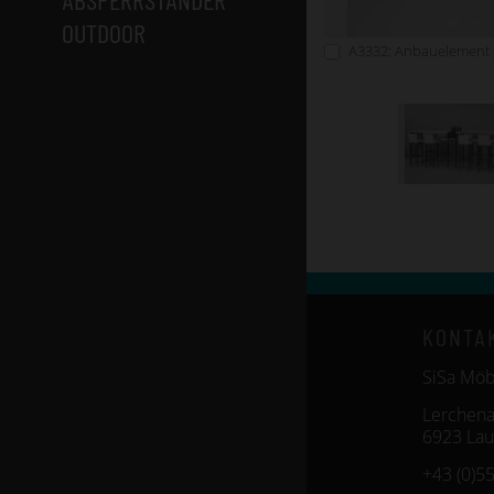
OUTDOOR
KONTA
SiSa Mö
Lerchena
6923 Lau
+43 (0)5