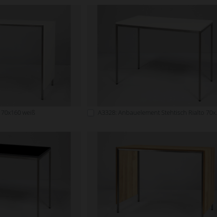
o 70x160 weiß
A3328: Anbauelem