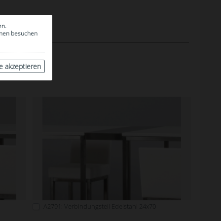
en.
ionen besuchen
le akzeptieren
A2791: Verbindungsteil Edelstahl 24x70