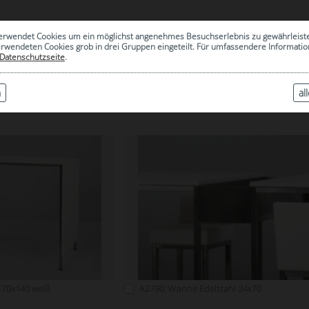
0
erwendet Cookies um ein möglichst angenehmes Besuchserlebnis zu gewährleist
|
ARCHIV
erwendeten Cookies grob in drei Gruppen eingeteilt. Für umfassendere Informat
Datenschutzseite
.
n
al
RIALTO
o 70x140 weiß
A2790: Wanne Edelstahl 24x70