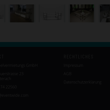
KT
RECHTLICHES
belvermietungs GmbH
Impressum
uerstrasse 23
AGB
terach
Datenschutzerklärung
574 22560
@eventwide.com