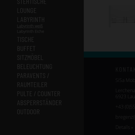
STEHTISCHE
LOUNGE
LABYRINTH
Labyrinth weiß
Labyrinth Eiche
TISCHE
BUFFET
SITZMÖBEL
BELEUCHTUNG
KONTA
PARAVENTS /
SiSa Mö
RAUMTEILER
Lerchena
PULTE / COUNTER
6923 Lau
ABSPERRSTÄNDER
+43 (0)5
OUTDOOR
bregenz
Details »