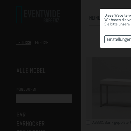
Diese Website v
MEINE AUSWAHL
Wir haben die v
Sie bitte unsere
Einstellunge
DEUTSCH
ENGLISH
ALLE MÖBEL
MÖBEL SUCHEN
BAR
BARHOCKER
A3330: Bank gepolstert