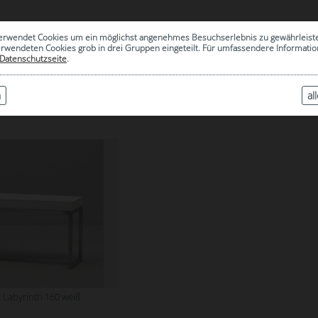
0
erwendet Cookies um ein möglichst angenehmes Besuchserlebnis zu gewährleist
|
ARCHIV
erwendeten Cookies grob in drei Gruppen eingeteilt. Für umfassendere Informat
Datenschutzseite
.
n
al
LABYRINTH WEISS
 Labyrinth 160 weiß