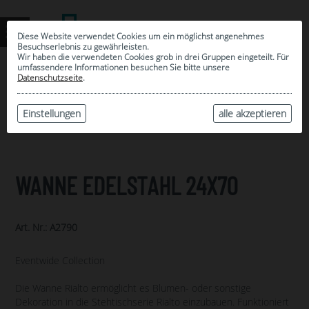
Diese Website verwendet Cookies um ein möglichst angenehmes
Besuchserlebnis zu gewährleisten.
Wir haben die verwendeten Cookies grob in drei Gruppen eingeteilt. Für
umfassendere Informationen besuchen Sie bitte unsere
0
Datenschutzseite
.
MEINE AUSWAHL
ARCHIV
Einstellungen
alle akzeptieren
WANNE EDELSTAHL 24X70
Art. Nr.: A2790
Eventwide Collection
Die Wanne Rialto ermöglicht es Blumen- oder sonstige
Dekoration in die Stehtischserie Rialto einzubauen. Funktioniert