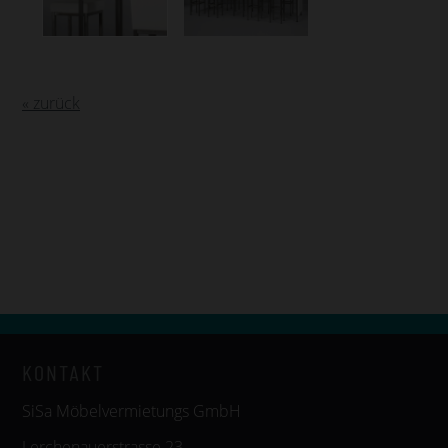
« zurück
KONTAKT
SiSa Möbelvermietungs GmbH
Lerchenauerstrasse 23