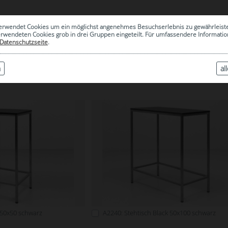
0
erwendet Cookies um ein möglichst angenehmes Besuchserlebnis zu gewährleist
|
ARCHIV
erwendeten Cookies grob in drei Gruppen eingeteilt. Für umfassendere Informat
Datenschutzseite
.
n
al
BLACK
 50x50 schwarz
A2240: Stehtisch Black 50x100 schwarz