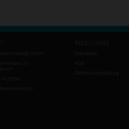
KT
RECHTLICHES
belvermietungs GmbH
Impressum
uerstrasse 23
AGB
terach
Datenschutzerklärung
574 22560
@eventwide.com