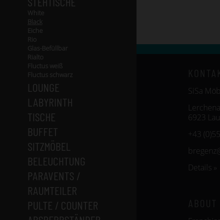
STEHTISCHE
White
Black
Eiche
Rio
Glas-Befüllbar
Rialto
Fluctus weiß
KONTA
Fluctus schwarz
LOUNGE
SiSa Mö
LABYRINTH
Lerchena
TISCHE
6923 Lau
BUFFET
+43 (0)5
SITZMÖBEL
bregenz
BELEUCHTUNG
Details »
PARAVENTS /
RAUMTEILER
ABOUT
PULTE / COUNTER
ABSPERRSTÄNDER