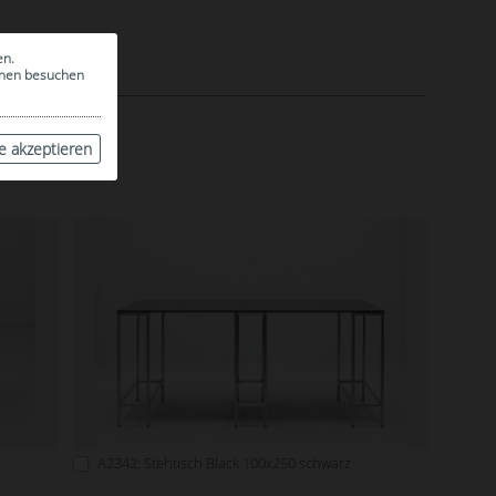
en.
ionen besuchen
le akzeptieren
A2342: Stehtisch Black 100x250 schwarz