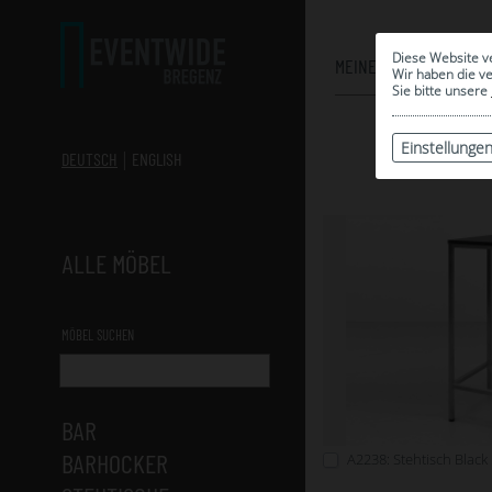
Diese Website v
MEINE AUSWAHL
Wir haben die v
Sie bitte unsere
Einstellunge
DEUTSCH
ENGLISH
ALLE MÖBEL
MÖBEL SUCHEN
BAR
BARHOCKER
A2238: Stehtisch Black