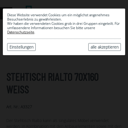
Diese Website verwendet Cookies um ein möglichst angenehmes
Besuchserlebnis zu gewährleisten.
Wir haben die verwendeten Cookies grob in drei Gruppen eingeteilt. Für
umfassendere Informationen besuchen Sie bitte unsere
0
Datenschutzseite
.
MEINE AUSWAHL
ARCHIV
Einstellungen
alle akzeptieren
STEHTISCH RIALTO 70X160
WEISS
Art. Nr.: A3327
Der Stehtisch Rialto kann als singuläres Möbel verwendet
werden. In Kombination mit den Anbauelementen sowie mit den