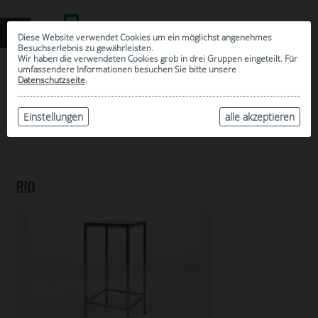
Diese Website verwendet Cookies um ein möglichst angenehmes
Besuchserlebnis zu gewährleisten.
Wir haben die verwendeten Cookies grob in drei Gruppen eingeteilt. Für
umfassendere Informationen besuchen Sie bitte unsere
0
Datenschutzseite
.
MEINE AUSWAHL
ARCHIV
Einstellungen
alle akzeptieren
RIO