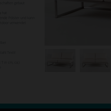
dschaften gebaut
a hat
ende Pölster und kann
utdoor verwendet
lber
tahl Textil
 T in cm, ca.)
m