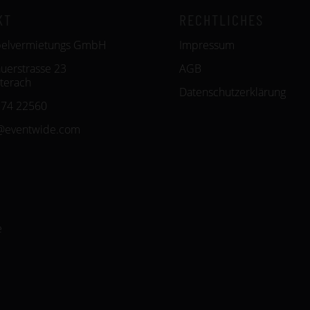
KT
RECHTLICHES
belvermietungs GmbH
Impressum
uerstrasse 23
AGB
terach
Datenschutzerklärung
574 22560
@eventwide.com
e