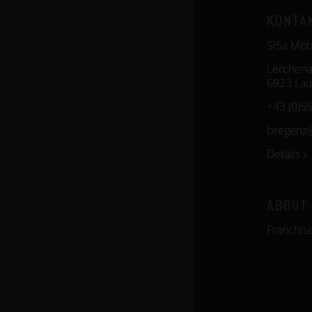
KONTA
SiSa Mö
Lerchena
6923 Lau
+43 (0)5
bregenz
Details »
ABOUT
Franchis