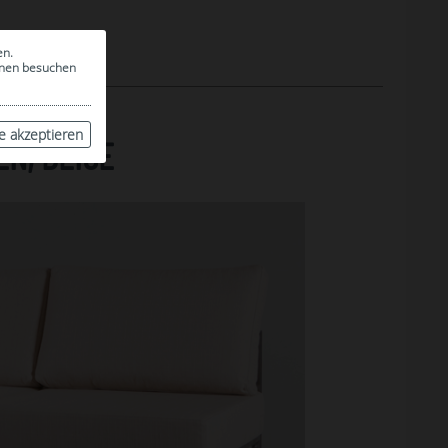
en.
ionen besuchen
le akzeptieren
EN, BEIGE