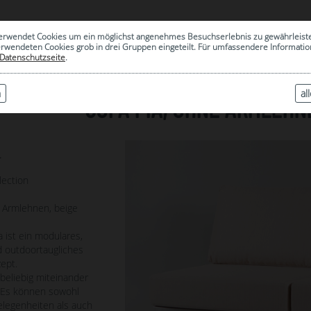
0
erwendet Cookies um ein möglichst angenehmes Besuchserlebnis zu gewährleist
|
ARCHIV
erwendeten Cookies grob in drei Gruppen eingeteilt. Für umfassendere Informat
Datenschutzseite
.
n
al
SOFA PIA, OHNE ARMLEHN
4
lection
e Armlehnen, beige
 ist ein modulares,
nd outdoortaugliches
ept.
d beliebig miteinander
 Es können sowohl
elegenheiten als auch