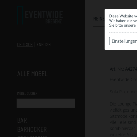
Diese Website v
MEINE AUSWAHL
Wir haben die v
Sie bitte unsere
Einstellunge
DEUTSCH
ENGLISH
Art. Nr.: A427
ALLE MÖBEL
Eventwide Col
Sofa Pia, ohn
MÖBEL SUCHEN
Die Lounge Pia
vielfältiges u
Sitzmöbelkonz
BAR
Alle Teile sin
BARHOCKER
kombinierbar.
einzelne Sitzg