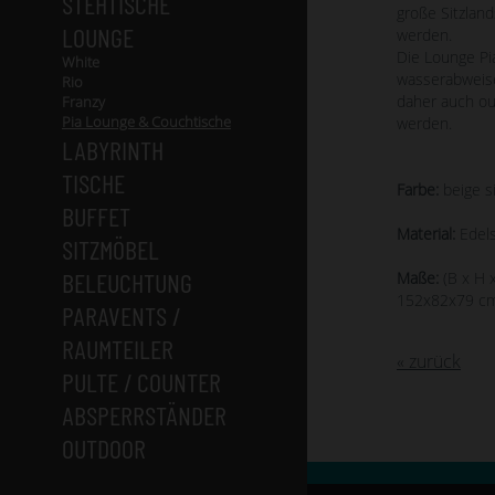
STEHTISCHE
große Sitzlan
LOUNGE
werden.
Die Lounge Pi
White
wasserabweis
Rio
daher auch o
Franzy
Pia Lounge & Couchtische
werden.
LABYRINTH
TISCHE
Farbe:
beige si
BUFFET
Material:
Edels
SITZMÖBEL
BELEUCHTUNG
Maße:
(B x H x
152x82x79 c
PARAVENTS /
RAUMTEILER
« zurück
PULTE / COUNTER
ABSPERRSTÄNDER
OUTDOOR