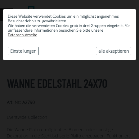
Diese Website verwendet Cookies um ein möglichst angenehmes
Besuchserlebnis zu gewährleisten.
Wir haben die verwendeten Cookies grob in drei Gruppen eingeteilt. Für
umfassendere Informationen besuchen Sie bitte unsere
0
Datenschutzseite
.
MEINE AUSWAHL
ARCHIV
Einstellungen
alle akzeptieren
WANNE EDELSTAHL 24X70
Art. Nr.: A2790
Eventwide Collection
Die Wanne Rialto ermöglicht es Blumen- oder sonstige
Dekoration in die Stehtischserie Rialto einzubauen. Funktioniert