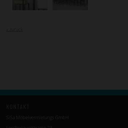
« zurück
KONTAKT
SiSa Möbelvermietungs GmbH
Lerchenauerstrasse 23