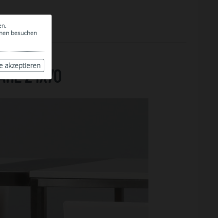
en.
ionen besuchen
le akzeptieren
AHL 24X70