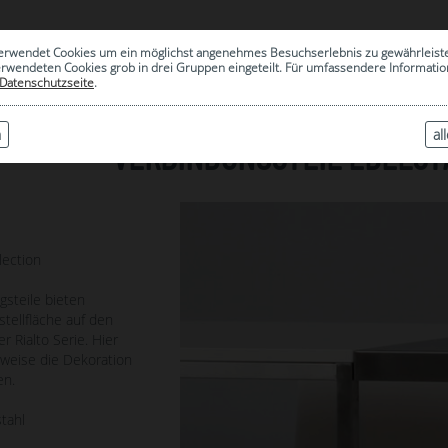
0
erwendet Cookies um ein möglichst angenehmes Besuchserlebnis zu gewährleist
|
ARCHIV
erwendeten Cookies grob in drei Gruppen eingeteilt. Für umfassendere Informat
Datenschutzseite
.
n
al
VERBINDUNGSTEIL EDELST
1
lection
gsteile bieten
stellfläche auf den
r Rialto Serie. Hier
sweise die Dekoration
en.
tahl