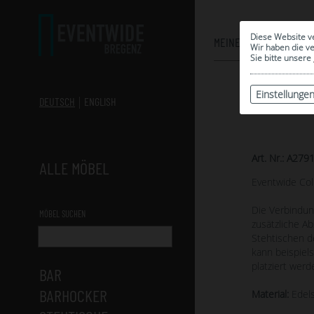
Diese Website v
MEINE AUSWAHL
Wir haben die v
Sie bitte unsere
Einstellunge
DEUTSCH
ENGLISH
Art. Nr.: A279
ALLE MÖBEL
Eventwide Col
Die Verbindun
MÖBEL SUCHEN
zusätzliche Ab
Stehtischen de
kann beispiel
platziert werd
BAR
BARHOCKER
Material:
Edels