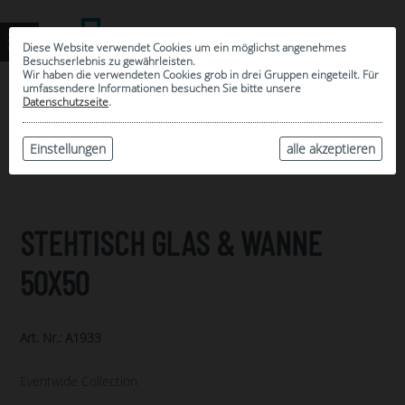
Diese Website verwendet Cookies um ein möglichst angenehmes
Besuchserlebnis zu gewährleisten.
Wir haben die verwendeten Cookies grob in drei Gruppen eingeteilt. Für
umfassendere Informationen besuchen Sie bitte unsere
0
Datenschutzseite
.
MEINE AUSWAHL
ARCHIV
Einstellungen
alle akzeptieren
STEHTISCH GLAS & WANNE
50X50
Art. Nr.: A1933
Eventwide Collection