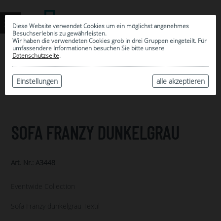
Diese Website verwendet Cookies um ein möglichst angenehmes
Besuchserlebnis zu gewährleisten.
Wir haben die verwendeten Cookies grob in drei Gruppen eingeteilt. Für
umfassendere Informationen besuchen Sie bitte unsere
0
Datenschutzseite
.
MEINE AUSWAHL
ARCHIV
Einstellungen
alle akzeptieren
SOFA FRANZY DUNKELGRAU
Art. Nr.: A3448
Eventwide Collection
Sofa Franzy dunkelgrau Textil