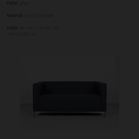
Farbe:
grau
Material:
Textil Edelstahl
Maße:
(B x H x T in cm, ca.)
140x67x65 cm