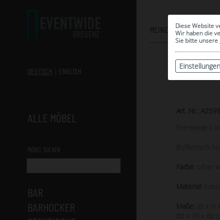
Diese Website v
MEINE AUSWAHL
Wir haben die v
Sie bitte unsere
Einstellunge
DEUTSCH
ENGLISH
Art. Nr.: A259
ALLE MÖBEL
Eventwide Col
Buffettisch h
MÖBEL SUCHEN
Farbe:
silber 
Material:
Edels
BAR
BARHOCKER
Maße:
(B x H x
80 x 90 x 80 