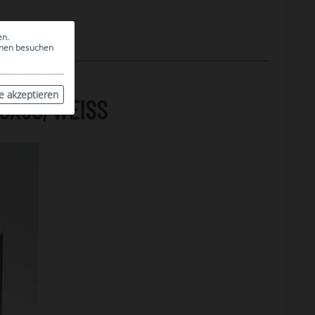
en.
ionen besuchen
le akzeptieren
X80, WEISS