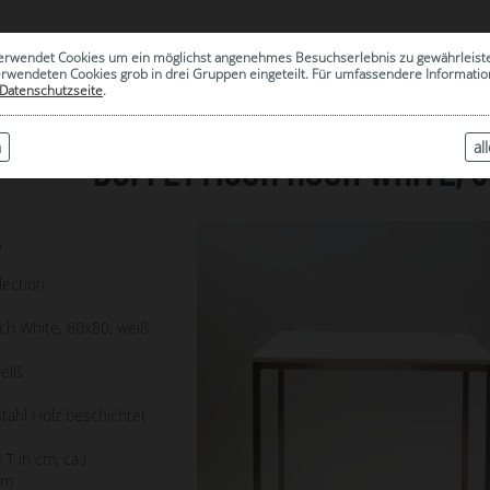
0
erwendet Cookies um ein möglichst angenehmes Besuchserlebnis zu gewährleist
|
ARCHIV
erwendeten Cookies grob in drei Gruppen eingeteilt. Für umfassendere Informat
Datenschutzseite
.
n
al
BUFFETTISCH HOCH WHITE, 80
9
lection
och White, 80x80, weiß
weiß
tahl Holz beschichtet
 T in cm, ca.)
cm