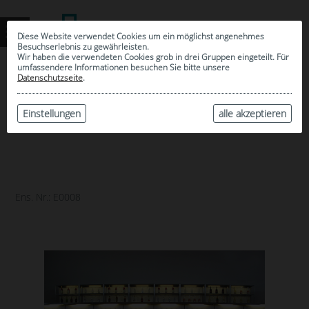
Diese Website verwendet Cookies um ein möglichst angenehmes
Besuchserlebnis zu gewährleisten.
Wir haben die verwendeten Cookies grob in drei Gruppen eingeteilt. Für
umfassendere Informationen besuchen Sie bitte unsere
0
Datenschutzseite
.
MEINE AUSWAHL
ARCHIV
Einstellungen
alle akzeptieren
Ens. Nr.: E0008