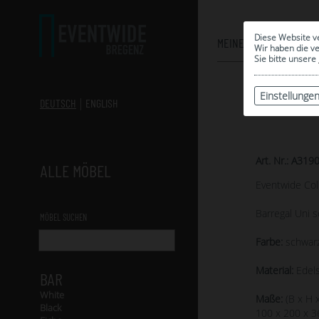
Diese Website v
MEINE AUSWAHL
Wir haben die v
Sie bitte unsere
Einstellunge
DEUTSCH
ENGLISH
Art. Nr.: A319
ALLE MÖBEL
Eventwide Col
Barregal Uni 
MÖBEL SUCHEN
Farbe:
schwarz
Material:
Edels
BAR
White
Maße:
(B x H x
Black
100 x 200 x 3