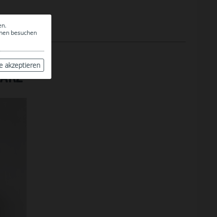
en.
ionen besuchen
le akzeptieren
WARZ