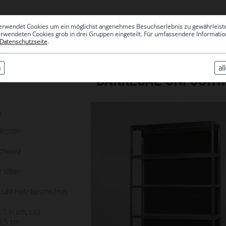
0
erwendet Cookies um ein möglichst angenehmes Besuchserlebnis zu gewährleist
|
ARCHIV
erwendeten Cookies grob in drei Gruppen eingeteilt. Für umfassendere Informat
Datenschutzseite
.
n
al
BARREGAL UNI SCH
0
lection
schwarz
 silber
tahl Holz beschichtet
 T in cm, ca.)
6,5 cm