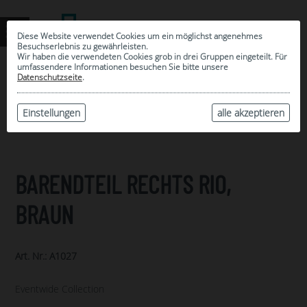
Diese Website verwendet Cookies um ein möglichst angenehmes
Besuchserlebnis zu gewährleisten.
Wir haben die verwendeten Cookies grob in drei Gruppen eingeteilt. Für
umfassendere Informationen besuchen Sie bitte unsere
0
Datenschutzseite
.
MEINE AUSWAHL
ARCHIV
Einstellungen
alle akzeptieren
BARENDTEIL RECHTS RIO,
BRAUN
Art. Nr.: A1027
Eventwide Collection