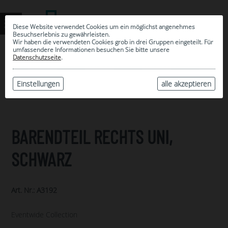
Diese Website verwendet Cookies um ein möglichst angenehmes
Besuchserlebnis zu gewährleisten.
Wir haben die verwendeten Cookies grob in drei Gruppen eingeteilt. Für
umfassendere Informationen besuchen Sie bitte unsere
0
Datenschutzseite
.
MEINE AUSWAHL
ARCHIV
Einstellungen
alle akzeptieren
BARENDTEIL RECHTS UNI,
SCHWARZ
Art. Nr.: A3192
Eventwide Collection