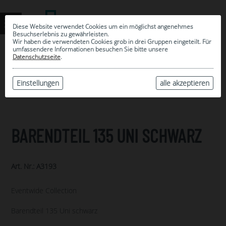
Diese Website verwendet Cookies um ein möglichst angenehmes
Besuchserlebnis zu gewährleisten.
Wir haben die verwendeten Cookies grob in drei Gruppen eingeteilt. Für
umfassendere Informationen besuchen Sie bitte unsere
0
Datenschutzseite
.
MEINE AUSWAHL
ARCHIV
Einstellungen
alle akzeptieren
BARENDTEIL 135 UNI SCHWARZ
Art. Nr.: A3193
Eventwide Collection
Barendteil 135 Uni schwarz