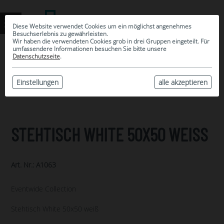
Diese Website verwendet Cookies um ein möglichst angenehmes
Besuchserlebnis zu gewährleisten.
Wir haben die verwendeten Cookies grob in drei Gruppen eingeteilt. Für
umfassendere Informationen besuchen Sie bitte unsere
0
Datenschutzseite
.
MEINE AUSWAHL
ARCHIV
Einstellungen
alle akzeptieren
STEHTISCH WHITE 50X50 WEISS
Art. Nr.: A1063
Eventwide Collection
Stehtisch White 50x50 weiß