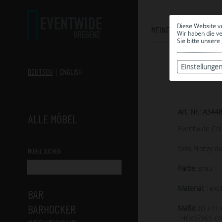
Diese Website v
MEINE AUSWAHL
Wir haben die v
Sie bitte unsere
Einstellunge
DEUTSCH
ENGLISH
Art. Nr.: A344
ALLE MÖBEL
Eventwide Col
Sofa Franzy du
MÖBEL SUCHEN
Farbe:
grau
Material:
Texti
BAR
BARHOCKER
Maße:
(B x H x
140x67x65 c