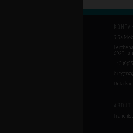
KONTA
SiSa Mö
Lerchena
6923 Lau
+43 (0)5
bregenz
Details »
ABOUT
Franchis