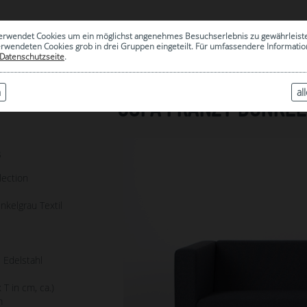
0
erwendet Cookies um ein möglichst angenehmes Besuchserlebnis zu gewährleist
|
ARCHIV
erwendeten Cookies grob in drei Gruppen eingeteilt. Für umfassendere Informat
Datenschutzseite
.
n
al
SOFA FRANZY DUNKE
8
lection
nkelgrau Textil
l Edelstahl
 T in cm, ca.)
m