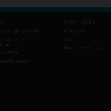
KT
RECHTLICHES
belvermietungs GmbH
Impressum
uerstrasse 23
AGB
terach
Datenschutzerklärung
574 22560
@eventwide.com
e