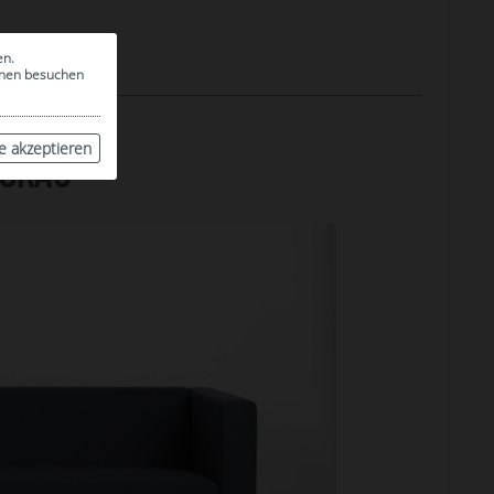
en.
ionen besuchen
le akzeptieren
LGRAU