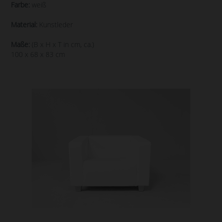
Farbe:
weiß
Material:
Kunstleder
Maße:
(B x H x T in cm, ca.)
100 x 68 x 83 cm