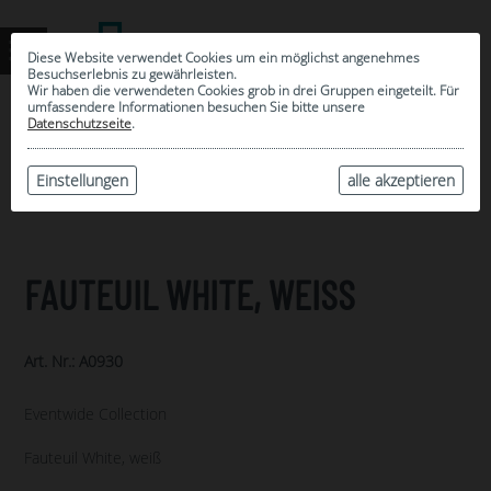
Diese Website verwendet Cookies um ein möglichst angenehmes
Besuchserlebnis zu gewährleisten.
Wir haben die verwendeten Cookies grob in drei Gruppen eingeteilt. Für
umfassendere Informationen besuchen Sie bitte unsere
0
Datenschutzseite
.
MEINE AUSWAHL
ARCHIV
Einstellungen
alle akzeptieren
FAUTEUIL WHITE, WEISS
Art. Nr.: A0930
Eventwide Collection
Fauteuil White, weiß