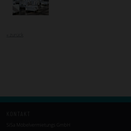
« zurück
KONTAKT
SiSa Möbelvermietungs GmbH