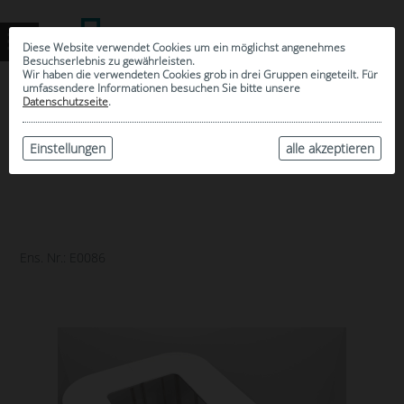
Diese Website verwendet Cookies um ein möglichst angenehmes
Besuchserlebnis zu gewährleisten.
Wir haben die verwendeten Cookies grob in drei Gruppen eingeteilt. Für
umfassendere Informationen besuchen Sie bitte unsere
0
Datenschutzseite
.
MEINE AUSWAHL
ARCHIV
Einstellungen
alle akzeptieren
Ens. Nr.: E0086