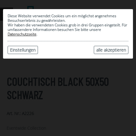
Diese Website verwendet Cookies um ein möglichst angenehmes
Besuchserlebnis zu gewährleisten.
Wir haben die verwendeten Cookies grob in drei Gruppen eingeteilt. Für
umfassendere Informationen besuchen Sie bitte unsere
0
Datenschutzseite
.
MEINE AUSWAHL
ARCHIV
Einstellungen
alle akzeptieren
COUCHTISCH BLACK 50X50
SCHWARZ
Art. Nr.: A2226
Eventwide Collection