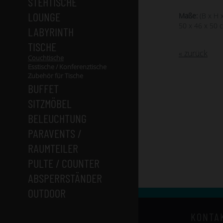
STEHTISCHE
LOUNGE
Maße:
(B x H x
50 x 46 x 50 
LABYRINTH
TISCHE
« zurück
Couchtische
Esstische / Konferenztische
Zubehör für Tische
BUFFET
SITZMÖBEL
BELEUCHTUNG
PARAVENTS /
RAUMTEILER
PULTE / COUNTER
ABSPERRSTÄNDER
OUTDOOR
KONTA