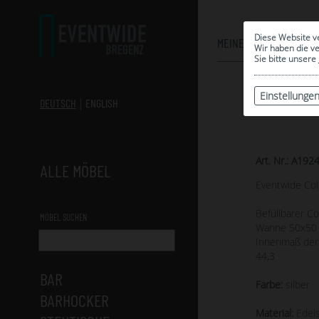
Diese Website v
MEINE AUSWAHL
Wir haben die v
Sie bitte unsere
Einstellunge
DEUTSCH
ENGLISH
Art. Nr.: A192
ALLE MÖBEL
Eventwide Col
Befüllbarer C
MÖBEL SUCHEN
Wanne 50x50
Innenmaß der 
44,3
BAR
Farbe:
silber
BARHOCKER
Material:
Edels