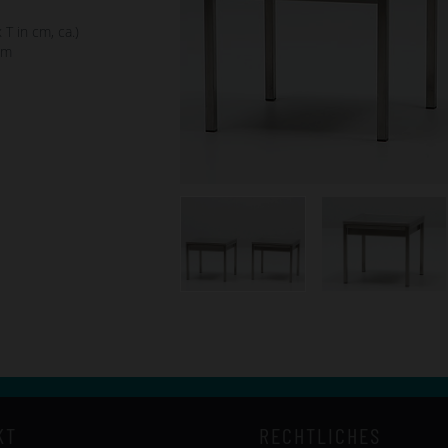
 T in cm, ca.)
cm
KT
RECHTLICHES