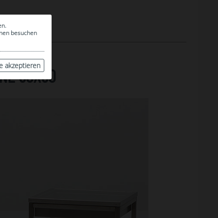
en.
ionen besuchen
le akzeptieren
NE 50X50