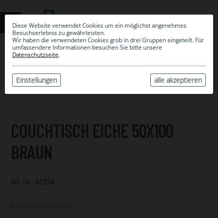
Diese Website verwendet Cookies um ein möglichst angenehmes
Besuchserlebnis zu gewährleisten.
Wir haben die verwendeten Cookies grob in drei Gruppen eingeteilt. Für
umfassendere Informationen besuchen Sie bitte unsere
0
Datenschutzseite
.
MEINE AUSWAHL
ARCHIV
Einstellungen
alle akzeptieren
COUCHTISCH EICHE 50X100
BRAUN
Art. Nr.: A2334
Eventwide Collection