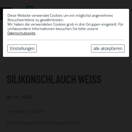
Diese Website verwendet Cookies um ein möglichst angenehmes
Besuchserlebnis zu gewährleisten.
Wir haben die verwendeten Cookies grob in drei Gruppen eingeteilt. Für
umfassendere Informationen besuchen Sie bitte unsere
0
Datenschutzseite
.
MEINE AUSWAHL
ARCHIV
Einstellungen
alle akzeptieren
SILIKONSCHLAUCH WEISS
Art. Nr.: A2041
Eventwide Collection
Silikonschlauch weiß für Absperrständer