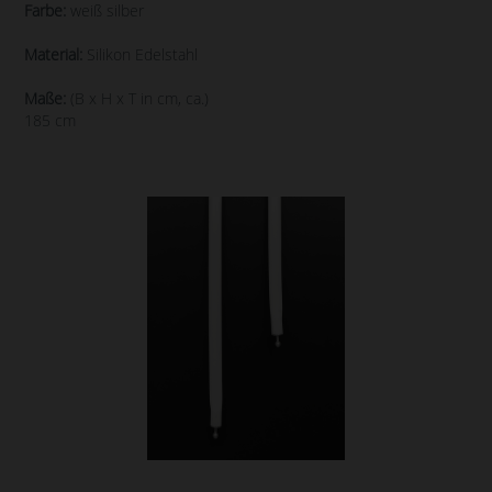
Farbe:
weiß silber
Material:
Silikon Edelstahl
Maße:
(B x H x T in cm, ca.)
185 cm