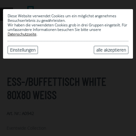
Diese Website verwendet Cookies um ein möglichst angenehmes
Besuchserlebnis zu gewährleisten.
Wir haben die verwendeten Cookies grob in drei Gruppen eingeteilt. Für
umfassendere Informationen besuchen Sie bitte unsere
0
Datenschutzseite
.
MEINE AUSWAHL
ARCHIV
Einstellungen
alle akzeptieren
ESS-/BUFFETTISCH WHITE
80X80 WEISS
Art. Nr.: A0942
Eventwide Collection