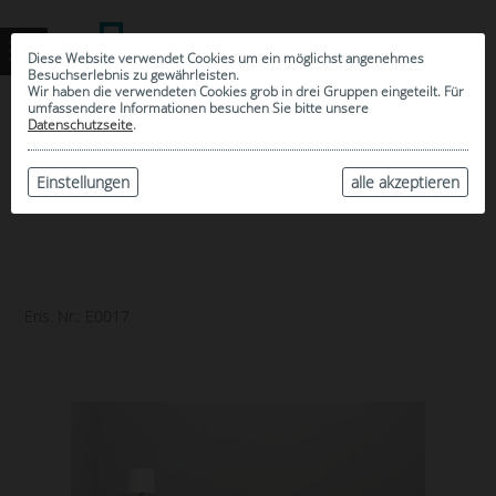
Diese Website verwendet Cookies um ein möglichst angenehmes
Besuchserlebnis zu gewährleisten.
Wir haben die verwendeten Cookies grob in drei Gruppen eingeteilt. Für
umfassendere Informationen besuchen Sie bitte unsere
0
Datenschutzseite
.
MEINE AUSWAHL
ARCHIV
Einstellungen
alle akzeptieren
Ens. Nr.: E0017