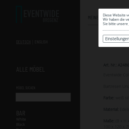
Diese Website v
MEINE AUSWAHL
Wir haben die v
Sie bitte unsere
Einstellunge
DEUTSCH
ENGLISH
Art. Nr.: A248
ALLE MÖBEL
Eventwide Col
Bartresen Uni
MÖBEL SUCHEN
Farbe:
weiß si
Material:
Edels
BAR
White
Maße:
(B x H x
Black
100 x 120 x 