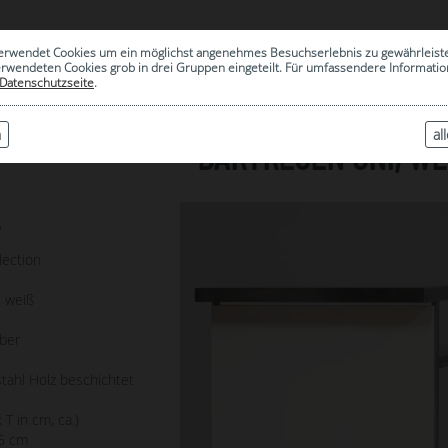
0
erwendet Cookies um ein möglichst angenehmes Besuchserlebnis zu gewährleist
|
ARCHIV
erwendeten Cookies grob in drei Gruppen eingeteilt. Für umfassendere Informat
Datenschutzseite
.
n
al
BARTRESEN UNI, WEI
6
lection
, weiß
lber
tahl Holz beschichtet
 T in cm, ca.)
75 cm