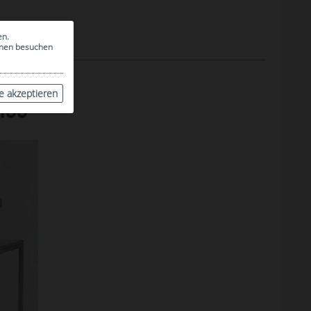
en.
ionen besuchen
le akzeptieren
SS