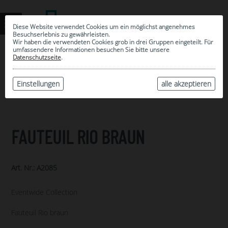
Diese Website verwendet Cookies um ein möglichst angenehmes
Besuchserlebnis zu gewährleisten.
Wir haben die verwendeten Cookies grob in drei Gruppen eingeteilt. Für
umfassendere Informationen besuchen Sie bitte unsere
0
Datenschutzseite
.
MEINE AUSWAHL
ARCHIV
Einstellungen
alle akzeptieren
FAUTEUIL RIO BRAUN
Art. Nr.: A2085
Eventwide Collection
Fauteuil Rio braun