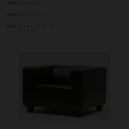
Farbe:
dunkelbraun
Material:
Kunstleder
Maße:
(B x H x T in cm, ca.)
100 x 68 x 83 cm