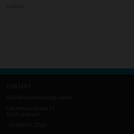
« zurück
KONTAKT
SiSa Möbelvermietungs GmbH
Lerchenauerstrasse 23
6923 Lauterach
+43 (0)5574 22560