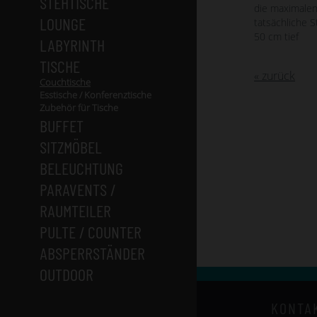
STEHTISCHE
die maximale
LOUNGE
tatsächliche St
50 cm tief
LABYRINTH
TISCHE
« zurück
Couchtische
Esstische / Konferenztische
Zubehör für Tische
BUFFET
SITZMÖBEL
BELEUCHTUNG
PARAVENTS /
RAUMTEILER
PULTE / COUNTER
ABSPERRSTÄNDER
OUTDOOR
KONTA