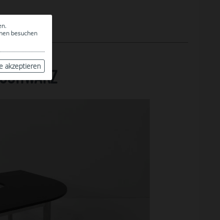
en.
ionen besuchen
le akzeptieren
 SCHWARZ