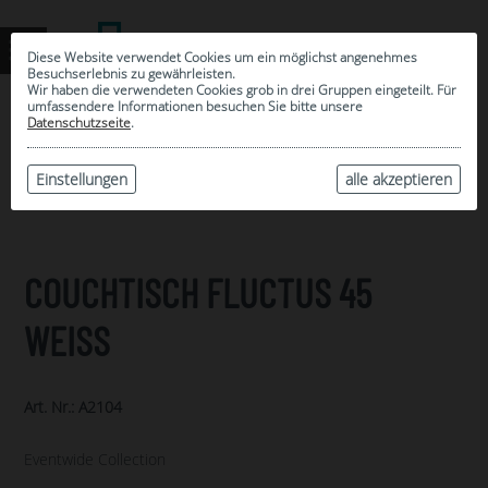
Diese Website verwendet Cookies um ein möglichst angenehmes
Besuchserlebnis zu gewährleisten.
Wir haben die verwendeten Cookies grob in drei Gruppen eingeteilt. Für
umfassendere Informationen besuchen Sie bitte unsere
0
Datenschutzseite
.
MEINE AUSWAHL
ARCHIV
Einstellungen
alle akzeptieren
COUCHTISCH FLUCTUS 45
WEISS
Art. Nr.: A2104
Eventwide Collection