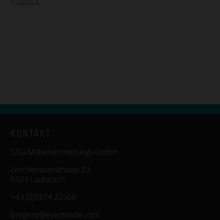
« zurück
KONTAKT
SiSa Möbelvermietungs GmbH
Lerchenauerstrasse 23
6923 Lauterach
+43 (0)5574 22560
bregenz@eventwide.com