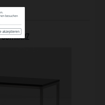
en.
ionen besuchen
le akzeptieren
0 SCHWARZ