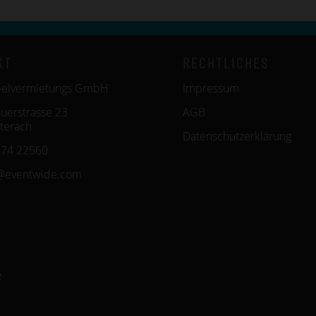
KT
RECHTLICHES
belvermietungs GmbH
Impressum
uerstrasse 23
AGB
terach
Datenschutzerklärung
574 22560
@eventwide.com
e