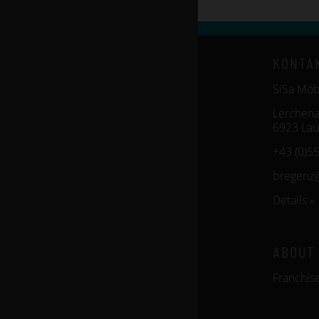
KONTA
SiSa Mö
Lerchena
6923 Lau
+43 (0)5
bregenz
Details »
ABOUT
Franchis