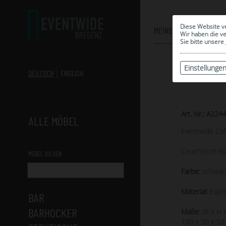
Diese Website v
MEINE AUSWAHL
Wir haben die v
Sie bitte unsere
Einstellunge
DEUTSCH
ENGLISH
Art. Nr.: A224
ALLE MÖBEL
Eventwide Col
Couchtisch Bl
MÖBEL SUCHEN
Farbe:
schwar
Material:
Edels
BAR
BARHOCKER
Maße:
(B x H x
100 x 50 x 50