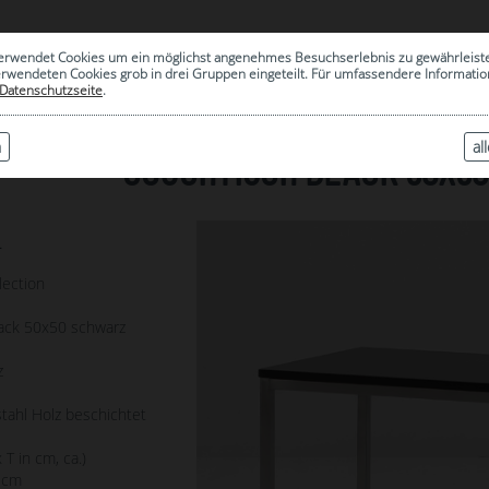
0
erwendet Cookies um ein möglichst angenehmes Besuchserlebnis zu gewährleist
|
ARCHIV
erwendeten Cookies grob in drei Gruppen eingeteilt. Für umfassendere Informat
Datenschutzseite
.
n
al
COUCHTISCH BLACK 50X5
4
lection
ack 50x50 schwarz
z
tahl Holz beschichtet
 T in cm, ca.)
 cm