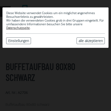
Diese Website verwendet Cookies um ein möglichst angenehmes
Besuchserlebnis zu gewährleisten.
Wir haben die verwendeten Cookies grob in drei Gruppen eingeteilt. Für
umfassendere Informationen besuchen Sie bitte unsere
0
Datenschutzseite
.
MEINE AUSWAHL
ARCHIV
Einstellungen
alle akzeptieren
BUFFETAUFBAU 80X80
SCHWARZ
Art. Nr.: A2706
Buffetaufbau 80x80 schwarz